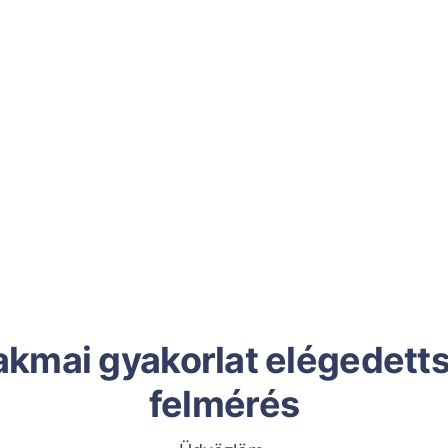
kmai gyakorlat elégedett
felmérés