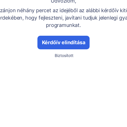
Üdvözlöm,
ánjon néhány percet az idejéből az alábbi kérdőív kit
rdekében, hogy fejleszteni, javítani tudjuk jelenlegi gy
programunkat.
Kérdőív elindítása
Biztosított