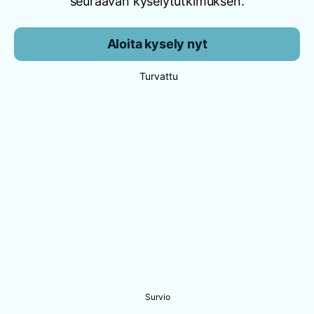
seuraavan kyselytutkimuksen.
Aloita kysely nyt
Turvattu
Survio