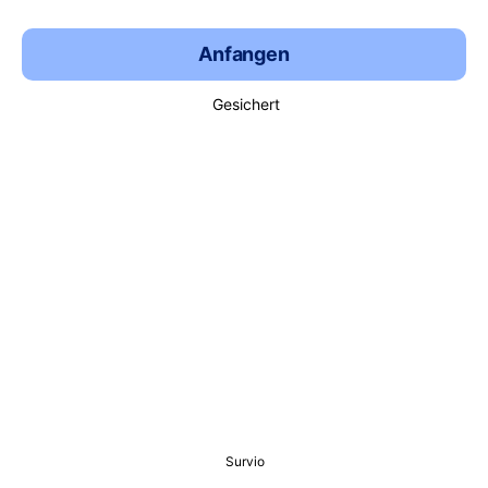
Anfangen
Gesichert
Survio