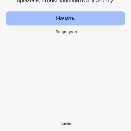
времени, чтобы заполнить эту анкету.
Нача́ть
Защищено
Survio