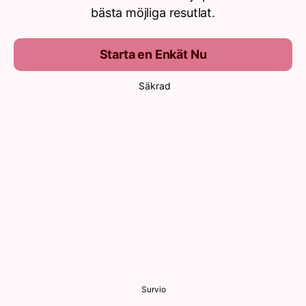
bästa möjliga resutlat.
Starta en Enkät Nu
Säkrad
Survio