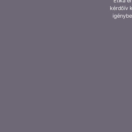
Etika é
kérdőív k
igénybe