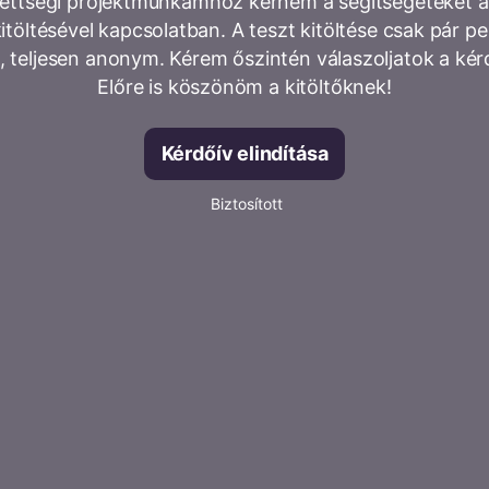
rettségi projektmunkámhoz kérném a segítségeteket a
itöltésével kapcsolatban. A teszt kitöltése csak pár p
, teljesen anonym. Kérem őszintén válaszoljatok a kér
Előre is köszönöm a kitöltőknek!
Kérdőív elindítása
Biztosított