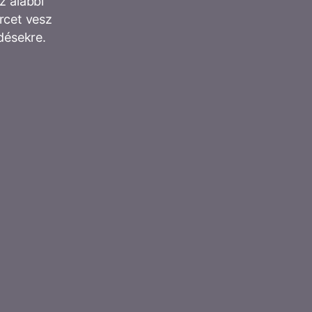
z alábbi
ercet vesz
désekre.