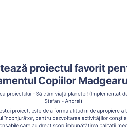
tează proiectul favorit pen
amentul Copiilor Madgearu
ea proiectului - Să dăm viață planetei! (Implementat 
Ștefan - Andrei)
stui proiect, este de a forma atitudini de apropiere a t
l înconjurător, pentru dezvoltarea activităților conștie
onsabile care au drept scop îmbunătățirea calității medi