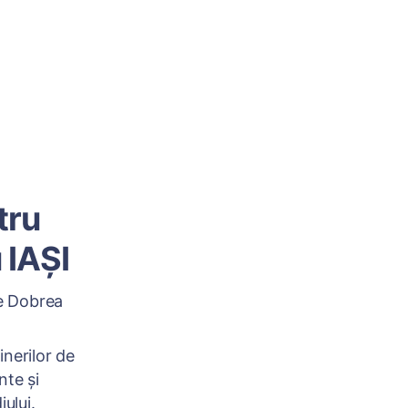
tru
 IAȘI
de Dobrea
inerilor de
nte și
ului.