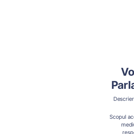
Vo
Parl
Descrier
Scopul ace
mediu
resp