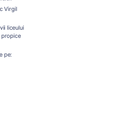
 Virgil
i liceului
u propice
e pe: