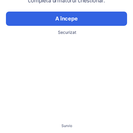
completa următorul chestionar.
A începe
Securizat
Survio