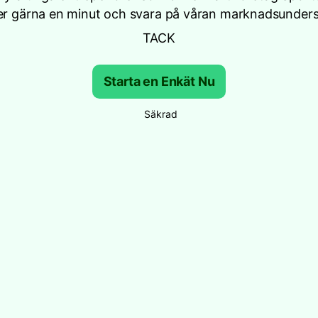
er gärna en minut och svara på våran marknadsunder
TACK
Starta en Enkät Nu
Säkrad