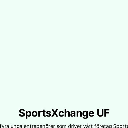
SportsXchange UF
r fyra unga entrepenörer som driver vårt företag Spo