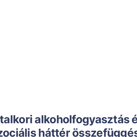
talkori alkoholfogyasztás 
zociális háttér összefüggé