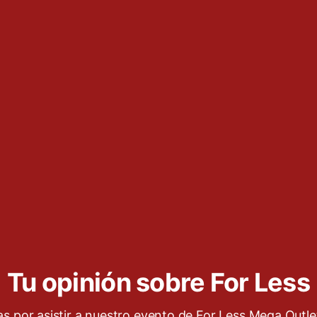
Tu opinión sobre For Less
as por asistir a nuestro evento de For Less Mega Outle