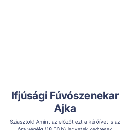
Ifjúsági Fúvószenekar
Ajka
Sziasztok! Amint az előzőt ezt a kérőívet is az
óra végéig (18.00.h) legyetek kedvesek