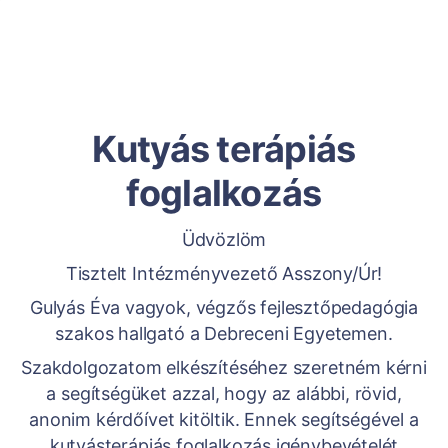
Kutyás terápiás
foglalkozás
Üdvözlöm
Tisztelt Intézményvezető Asszony/Úr!
Gulyás Éva vagyok, végzős fejlesztőpedagógia
szakos hallgató a Debreceni Egyetemen.
Szakdolgozatom elkészítéséhez szeretném kérni
a segítségüket azzal, hogy az alábbi, rövid,
anonim kérdőívet kitöltik. Ennek segítségével a
kutyásterápiás foglalkozás igénybevételét