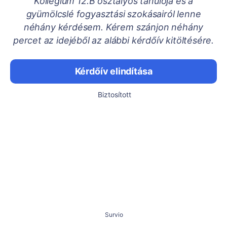
Kollégium 12.B osztályos tanulója és a
gyümölcslé fogyasztási szokásairól lenne
néhány kérdésem. Kérem szánjon néhány
percet az idejéből az alábbi kérdőív kitöltésére.
Kérdőív elindítása
Biztosított
Survio