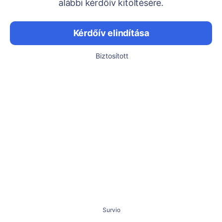
alábbi kérdőív kitöltésére.
Kérdőív elindítása
Biztosított
Survio