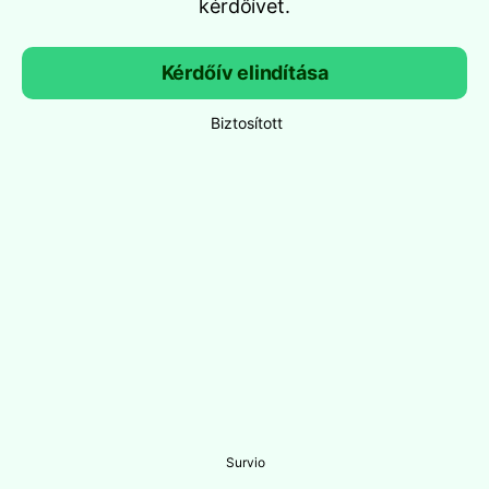
kérdőívet.
Kérdőív elindítása
Biztosított
Survio