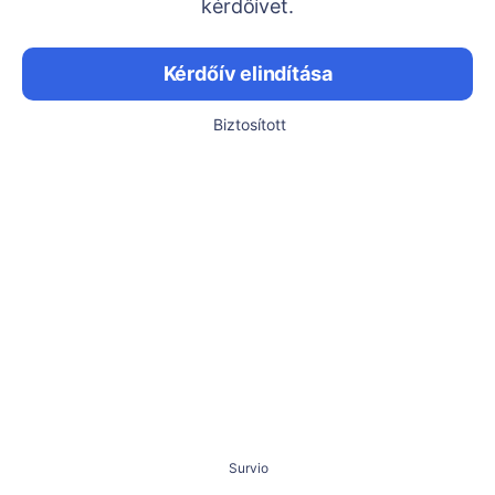
kérdőívet.
Kérdőív elindítása
Biztosított
Survio