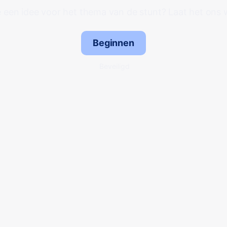
e een idee voor het thema van de stunt? Laat het ons 
Beginnen
Beveiligd