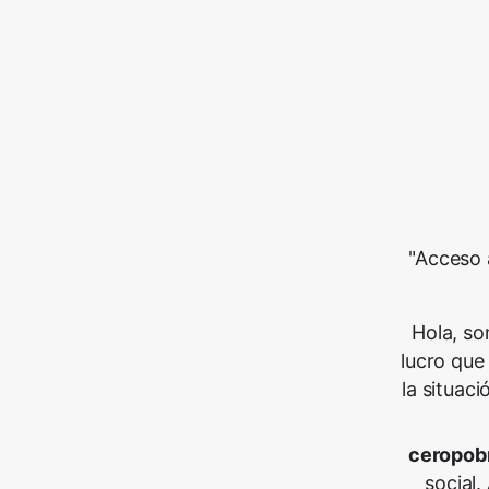
"Acceso 
Hola, so
lucro que
la situac
ceropob
social