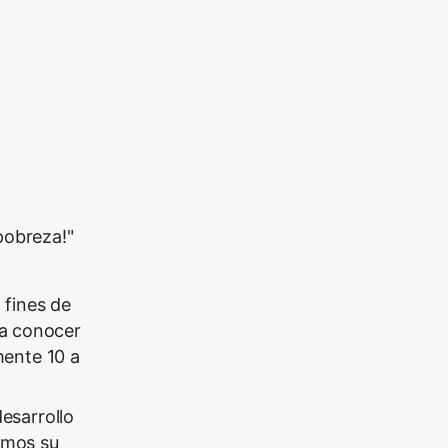
pobreza!"
 fines de
ra conocer
mente 10 a
desarrollo
emos su