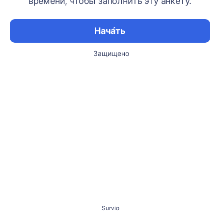
времени, чтобы заполнить эту анкету.
Нача́ть
Защищено
Survio