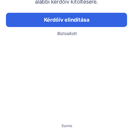
alábbi kérdőív kitöltésére.
Kérdőív elindítása
Biztosított
Survio