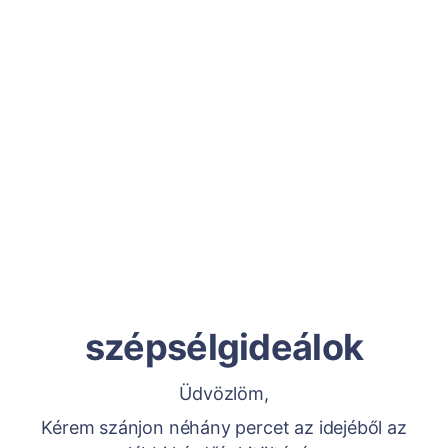
szépsélgideálok
Üdvözlöm,
Kérem szánjon néhány percet az idejéből az