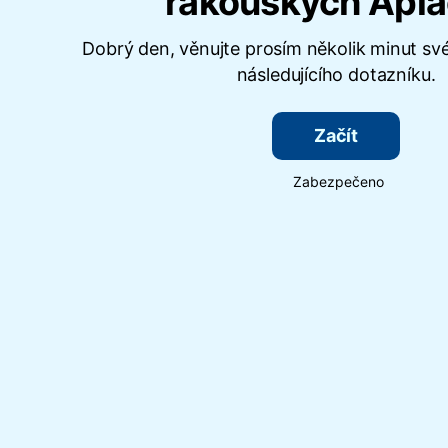
rakouských Apl
Dobrý den, věnujte prosím několik minut sv
následujícího dotazníku.
Začít
Zabezpečeno