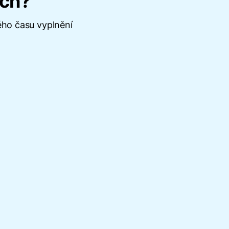
ách?
ého času vyplnění