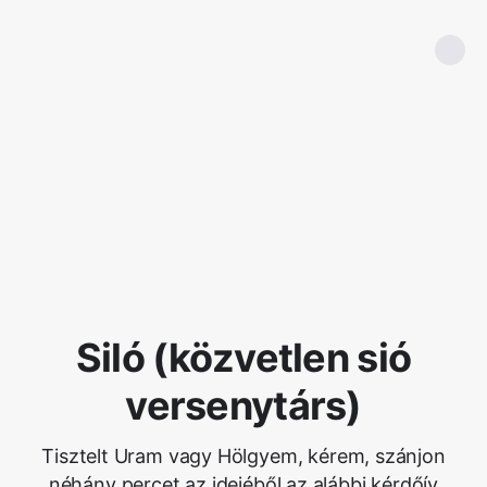
Siló (közvetlen sió
versenytárs)
Tisztelt Uram vagy Hölgyem, kérem, szánjon
néhány percet az idejéből az alábbi kérdőív