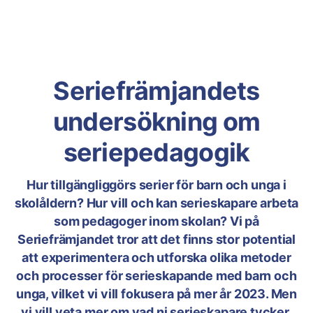
Seriefrämjandets
undersökning om
seriepedagogik
Hur tillgängliggörs serier för barn och unga i
skolåldern? Hur vill och kan serieskapare arbeta
som pedagoger inom skolan? Vi på
Seriefrämjandet tror att det finns stor potential
att experimentera och utforska olika metoder
och processer för serieskapande med barn och
unga, vilket vi vill fokusera på mer år 2023. Men
vi vill veta mer om vad ni serieskapare tycker,