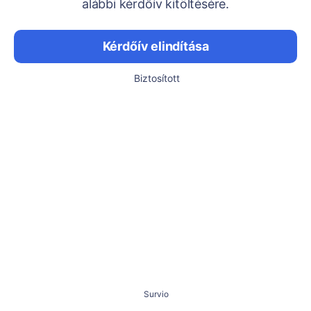
alábbi kérdőív kitöltésére.
Kérdőív elindítása
Biztosított
Survio