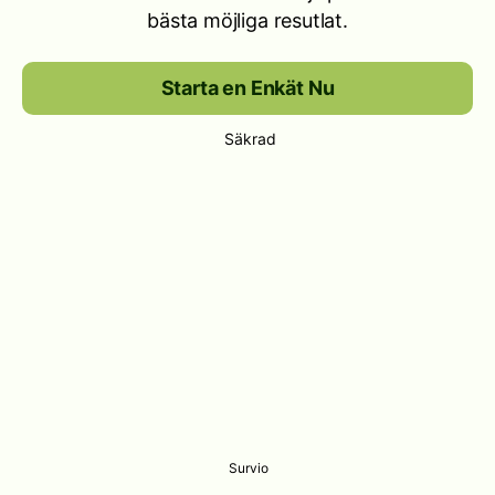
bästa möjliga resutlat.
Starta en Enkät Nu
Säkrad
Survio