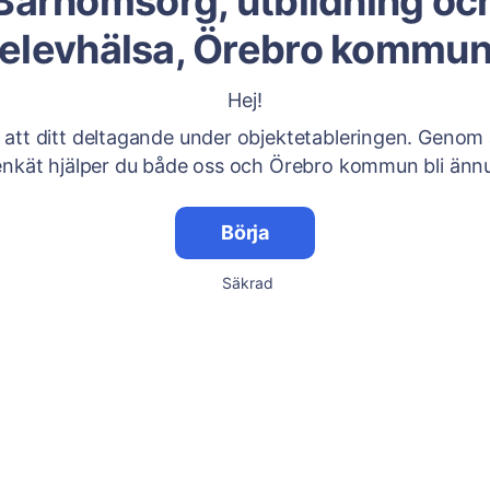
Barnomsorg, utbildning oc
elevhälsa, Örebro kommu
Hej!
 att ditt deltagande under objektetableringen. Genom at
nkät hjälper du både oss och Örebro kommun bli ännu
Börja
Säkrad