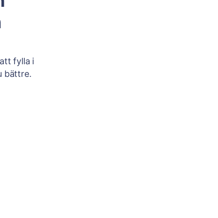
h
n
t fylla i
 bättre.