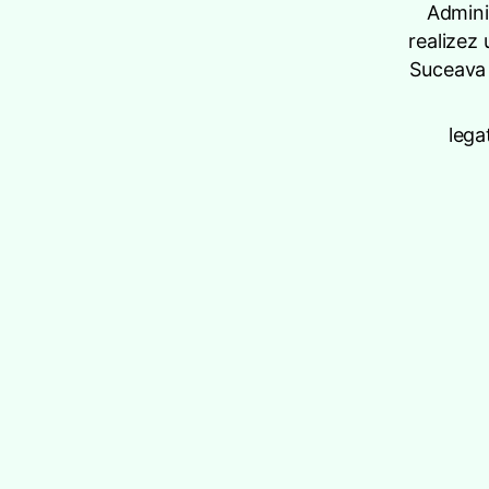
Adminis
realizez 
Suceava 
lega