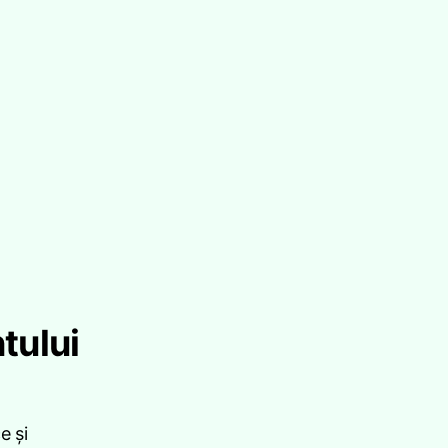
ntului
e și