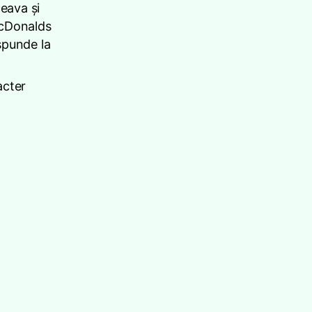
ceava și
 McDonalds
spunde la
acter