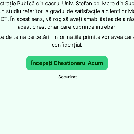
trație Publică din cadrul Univ. Ștefan cel Mare din Su
un studiu referitor la gradul de satisfacție a clienților
DT. În acest sens, vă rog să aveți amabilitatea de a ră
acest chestionar care cuprinde întrebări
te de tema cercetării. Informațiile primite vor avea car
confidențial.
Începeți Chestionarul Acum
Securizat