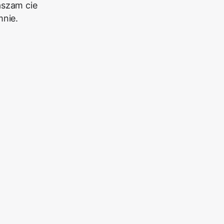
aszam cie
mnie.