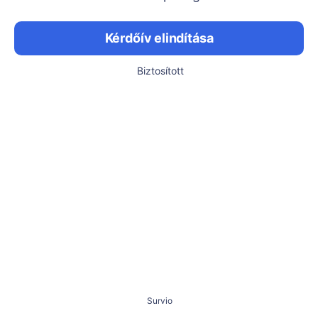
Kérdőív elindítása
Biztosított
Survio