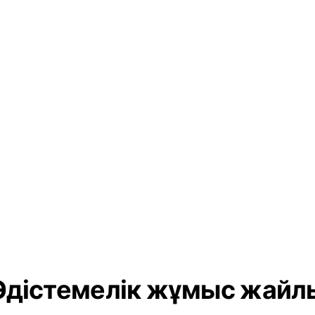
Әдістемелік жұмыс жайл