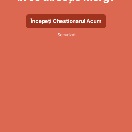
Începeți Chestionarul Acum
Securizat