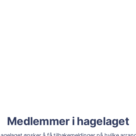
Medlemmer i hagelaget
 hagelaget ønsker å få tilbakemeldinger på hvilke arra