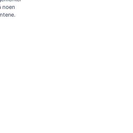
å noen
entene.