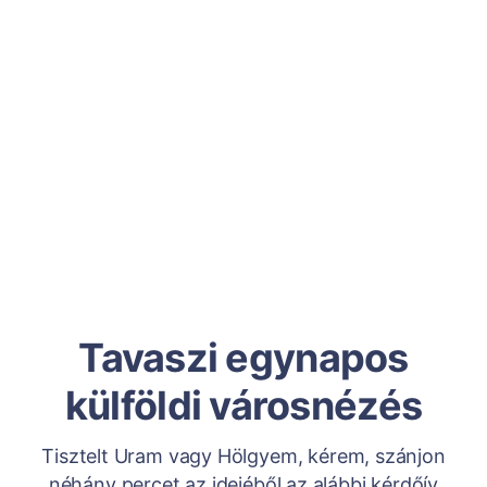
Tavaszi egynapos
külföldi városnézés
Tisztelt Uram vagy Hölgyem, kérem, szánjon
néhány percet az idejéből az alábbi kérdőív