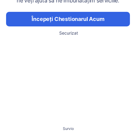
ne veți ajuta să ne îmbunătățim serviciile.
Începeți Chestionarul Acum
Securizat
Survio