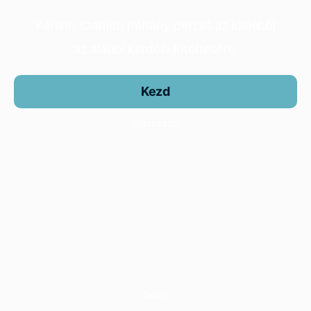
Kérem, szánjon néhány percet az idejéből
az alábbi kérdőív kitöltésére.
Kezd
Biztosított
Survio