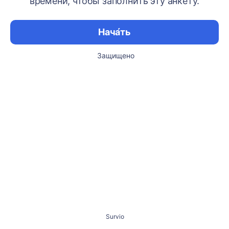
времени, чтобы заполнить эту анкету.
Нача́ть
Защищено
Survio