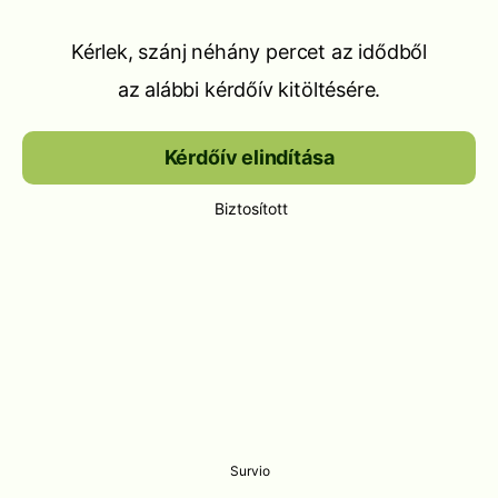
Kérlek, szánj néhány percet az idődből
az alábbi kérdőív kitöltésére.
Kérdőív elindítása
Biztosított
Survio