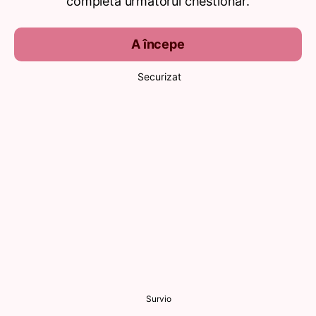
completa următorul chestionar.
A începe
Securizat
Survio