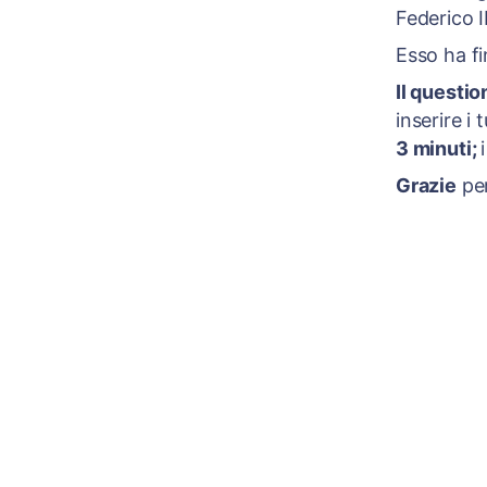
Federico II
Esso ha fi
Il questi
inserire i
3 minuti;
Grazie
per