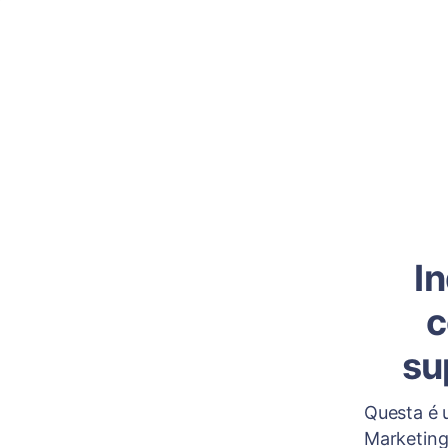
I
c
su
Questa é u
Marketing 