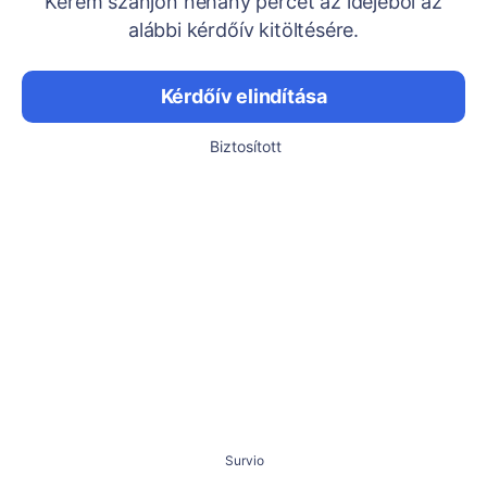
Kérem szánjon néhány percet az idejéből az
alábbi kérdőív kitöltésére.
Kérdőív elindítása
Biztosított
Survio