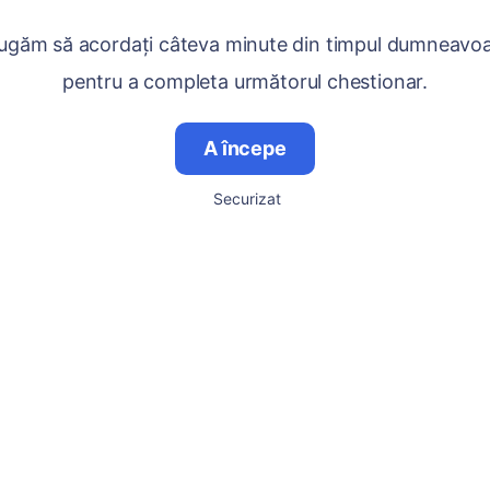
ugăm să acordați câteva minute din timpul dumneavo
pentru a completa următorul chestionar.
A începe
Securizat