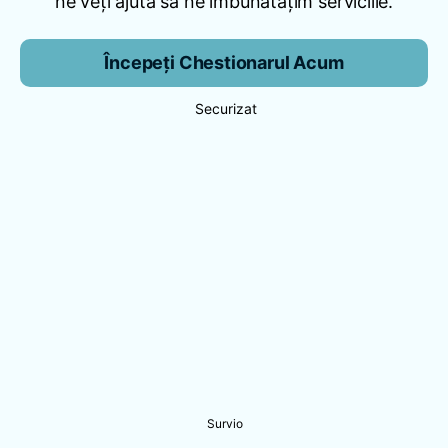
ne veți ajuta să ne îmbunătățim serviciile.
Începeți Chestionarul Acum
Securizat
Survio