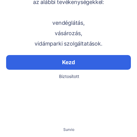
az alábbi tevékenységekkel:
vendéglátás,
vásározás,
vidámparki szolgáltatások.
Kezd
Biztosított
Survio