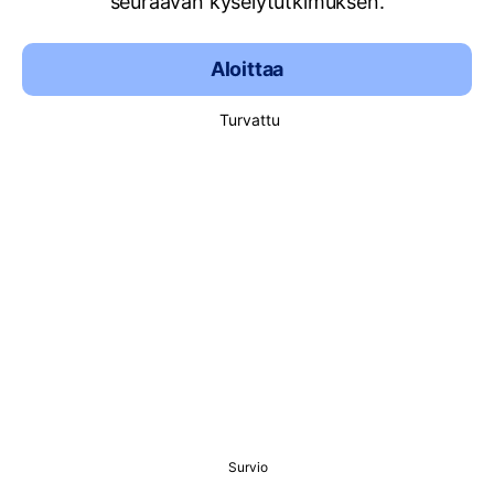
seuraavan kyselytutkimuksen.
Aloittaa
Turvattu
Survio