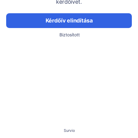
kérdőívet.
Kérdőív elindítása
Biztosított
Survio