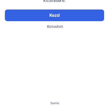
kitöltésére.
Kezd
Biztosított
Survio