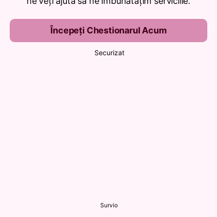
ne veți ajuta să ne îmbunătățim serviciile.
Începeți Chestionarul Acum
Securizat
Survio