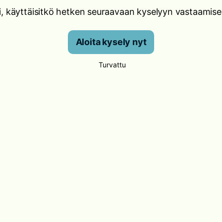
i, käyttäisitkö hetken seuraavaan kyselyyn vastaamise
Aloita kysely nyt
Turvattu