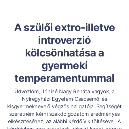
A szülői extro-illetve
introverzió
kölcsönhatása a
gyermeki
temperamentummal
Üdvözlöm, Jóniné Nagy Renáta vagyok, a
Nyíregyházi Egyetem Csecsemő-és
kisgyermeknevelő végzős hallgatója. Segítségét
szeretném kérni szakdolgozatom eredményes
elkészítéséhez, az alábbi kérdőív kitöltésével. A
kérdőívben arra szeretnék választ kapni, hogy a